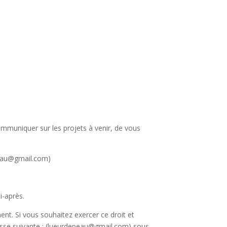
ommuniquer sur les projets à venir, de vous
peau@gmail.com)
i-après.
ment. Si vous souhaitez exercer ce droit et
resse suivante : (lueurdepeau@gmail.com) sous