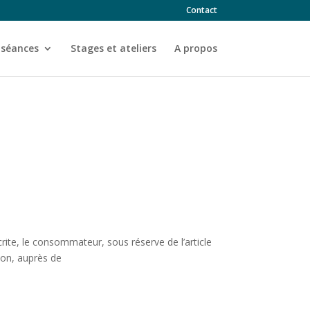
Contact
 séances
Stages et ateliers
A propos
ite, le consommateur, sous réserve de l’article
ion, auprès de