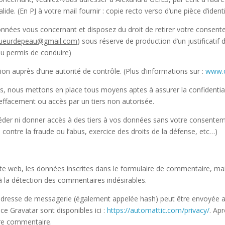
 valide. (En PJ à votre mail fournir : copie recto verso d’une pièce d’id
nées vous concernant et disposez du droit de retirer votre consen
lueurdepeau@gmail.com
) sous réserve de production d’un justificatif d’
ou permis de conduire)
tion auprès d’une autorité de contrôle. (Plus d’informations sur :
www.cn
, nous mettons en place tous moyens aptes à assurer la confidentiali
facement ou accès par un tiers non autorisée.
der ni donner accès à des tiers à vos données sans votre consentemen
te contre la fraude ou l’abus, exercice des droits de la défense, etc…)
 web, les données inscrites dans le formulaire de commentaire, mais 
à la détection des commentaires indésirables.
dresse de messagerie (également appelée hash) peut être envoyée au s
ice Gravatar sont disponibles ici :
https://automattic.com/privacy/
. Ap
tre commentaire.