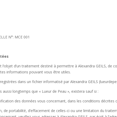
,
LLE N°: MCE 001
ctées
t l’objet d’un traitement destiné à permettre à Alexandra GEILS, de c
utes informations pouvant vous être utiles.
registrées dans un fichier informatisé par Alexandra GEILS (lueurde
 aussi longtemps que « Lueur de Peau », existera sauf si :
fication des données vous concernant, dans les conditions décrites c
on, de portabilité, d’effacement de celles-ci ou une limitation du traite
cernant, veuillez-vous adresser à Alexandra GEILS, par écrit à l’ad