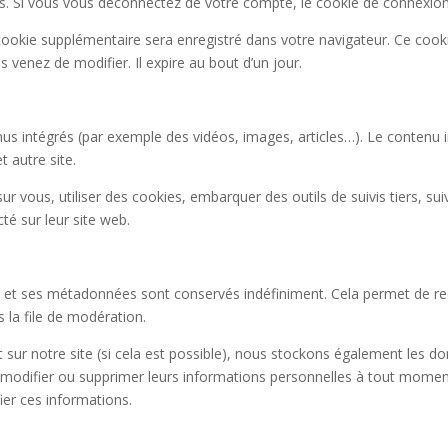
 Si vous vous déconnectez de votre compte, le cookie de connexion 
 cookie supplémentaire sera enregistré dans votre navigateur. Ce coo
s venez de modifier. Il expire au bout d’un jour.
enus intégrés (par exemple des vidéos, images, articles…). Le contenu 
t autre site.
r vous, utiliser des cookies, embarquer des outils de suivis tiers, su
é sur leur site web.
e et ses métadonnées sont conservés indéfiniment. Cela permet de r
 la file de modération.
ivent sur notre site (si cela est possible), nous stockons également les 
ir, modifier ou supprimer leurs informations personnelles à tout moment
ier ces informations.